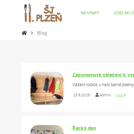
NOVINKY
JÍDELNÍ L
Blog
Zapomenuté oblečení k vyzv
Vážení rodiče, v naší šatně jídel
23.6.2026
admin
více
Řecký den