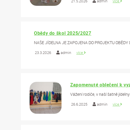
21.5.2026
admin
více
Obědy do škol 2025/2027
NAŠE JÍDELNA JE ZAPOJENA DO PROJEKTU OBĚDY 
23.3.2026
admin
více
Zapomenuté oblečení k vyzv
Vážení rodiče, v naší šatně jídel
26.6.2025
admin
více