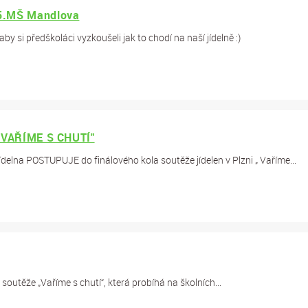
55.MŠ Mandlova
aby si předškoláci vyzkoušeli jak to chodí na naší jídelně :)
" VAŘÍME S CHUTÍ"
na POSTUPUJE do finálového kola soutěže jídelen v Plzni „ Vaříme...
soutěže „Vaříme s chutí“, která probíhá na školních...