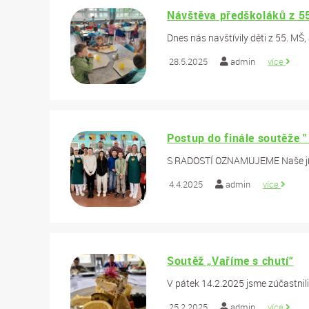
Návštěva předškoláků z 
Dnes nás navštívily děti z 55. MŠ, 
28.5.2025
admin
více
Postup do finále soutěže 
S RADOSTÍ OZNAMUJEME Naše jídel
4.4.2025
admin
více
Soutěž „Vaříme s chutí“
V pátek 14.2.2025 jsme zúčastnili 
25.2.2025
admin
více