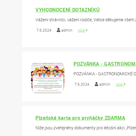
VYHODNOCENÍ DOTAZNÍKŮ
Vážení strávníci, vážení rodiče, Velice děkujeme všem z
7.6.2024
admin
více
POZVÁNKA - GASTRONOMI
POZVÁNKA - GASTRONOMICKÉ 
7.6.2024
admin
více
Plzeňská karta pro prvňáčky ZDARMA
Níže jsou zveřejněny dokumenty pro letošní akci „Plze