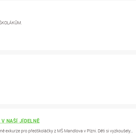
 ŠKOLÁKŮM.
V NAŠÍ JÍDELNĚ
lně exkurze pro předškoláčky z MŠ Mandlova v Plzni. Děti si vyzkoušely...