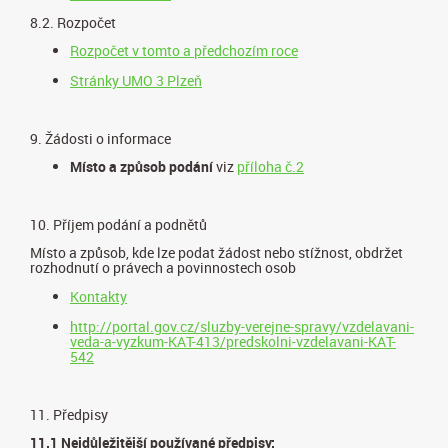
8.2. Rozpočet
Rozpočet v tomto a předchozím roce
Stránky UMO 3 Plzeň
9. Žádosti o informace
Místo a způsob podání
viz
příloha č.2
10. Příjem podání a podnětů
Místo a způsob, kde lze podat žádost nebo stížnost, obdržet
rozhodnutí o právech a povinnostech osob
Kontakty
http://portal.gov.cz/sluzby-verejne-spravy/vzdelavani-
veda-a-vyzkum-KAT-413/predskolni-vzdelavani-KAT-
542
11. Předpisy
11.1 Nejdůležitější používané předpisy: