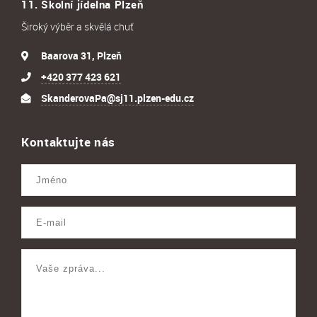
11. Školní jídelna Plzeň
Široký výběr a skvělá chuť
Baarova 31, Plzeň
+420 377 423 621
SkanderovaPa@sj11.plzen-edu.cz
Kontaktujte nás