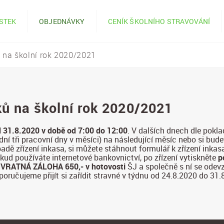
ÍSTEK
OBJEDNÁVKY
CENÍK ŠKOLNÍHO STRAVOVÁNÍ
ů na školní rok 2020/2021
ků na školní rok 2020/2021
d 31.8.2020 v době od 7:00 do 12:00
. V dalších dnech dle pokl
ední tři pracovní dny v měsíci) na následující měsíc nebo si bu
adě zřízení inkasa, si můžete stáhnout formulář k zřízení inkas
okud používáte internetové bankovnictví, po zřízení vytiskněte
p
á
VRATNÁ ZÁLOHA 650,-
v hotovosti
ŠJ a společně s ní se odev
poručujeme přijít si zařídit stravné v týdnu od 24.8.2020 do 31.