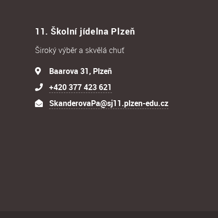
11. Školní jídelna Plzeň
Široký výběr a skvělá chuť
Baarova 31, Plzeň
+420 377 423 621
SkanderovaPa@sj11.plzen-edu.cz