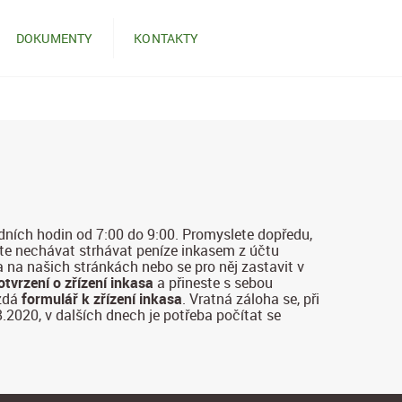
DOKUMENTY
KONTAKTY
adních hodin od 7:00 do 9:00. Promyslete dopředu,
dete nechávat strhávat peníze inkasem z účtu
a na našich stránkách nebo se pro něj zastavit v
otvrzení o zřízení inkasa
a přineste s sebou
zdá
formulář k zřízení inkasa
. Vratná záloha se, při
8.2020, v dalších dnech je potřeba počítat se