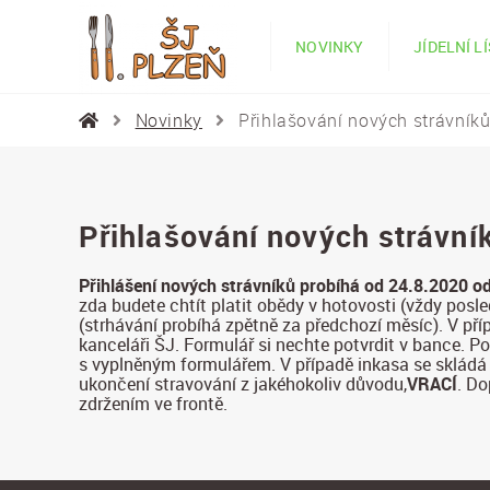
NOVINKY
JÍDELNÍ L
Novinky
Přihlašování nových strávník
Přihlašování nových strávní
Přihlášení nových strávníků probíhá od 24.8.2020 o
zda budete chtít platit obědy v hotovosti (vždy posl
(strhávání probíhá zpětně za předchozí měsíc). V příp
kanceláři ŠJ. Formulář si nechte potvrdit v bance. P
s vyplněným formulářem. V případě inkasa se sklád
ukončení stravování z jakéhokoliv důvodu,
VRACÍ
. Do
zdržením ve frontě.