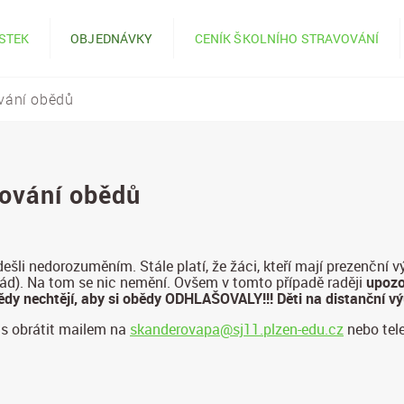
ÍSTEK
OBJEDNÁVKY
CENÍK ŠKOLNÍHO STRAVOVÁNÍ
vání obědů
ování obědů
li nedorozuměním. Stále platí, že žáci, kteří mají prezenční v
řád). Na tom se nic nemění. Ovšem v tomto případě raději
upozo
ědy nechtějí, aby si obědy ODHLAŠOVALY!!! Děti na distanční v
ás obrátit mailem na
skanderovapa@sj11.plzen-edu.cz
nebo tel